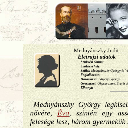
Mednyánszky Judit
Életrajzi adatok
Születési dátum:
Születési hely:
Szülei:
Mednyánszky György és Vá
Foglalkozása:
Házastársa:
Ghyczy György
Gyermekei:
Ghyczy Imre, Éva és 
Elhunyt:
Mednyánszky György legkise
nővére,
Éva
, szintén egy as
felesége lesz, három gyermekük s