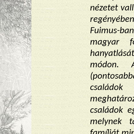
nézetet val
regényébe
Fuimus-ba
magyar f
hanyatlásá
módon. A
(pontosab
családok
meghatáro
családok e
melynek t
famíliát mi