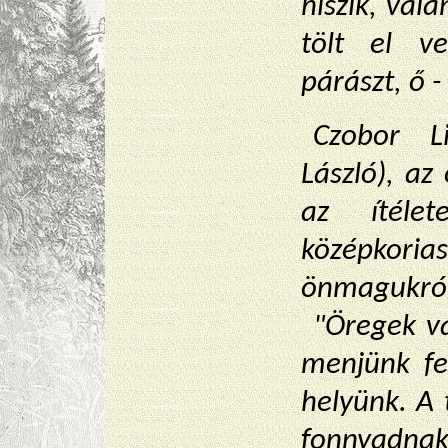
hiszik, vál
tölt el v
párászt, ő 
Czobor L
László), az
az ítéle
középko
önmagukról
"Öregek va
menjünk fe
helyünk. A 
fonnyadn