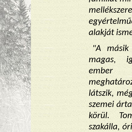
mellékszere
egyértelm
alakját isme
"A másik
magas, ig
ember
meghatároz
látszik, még
szemei ártat
körül. To
szakálla, ó