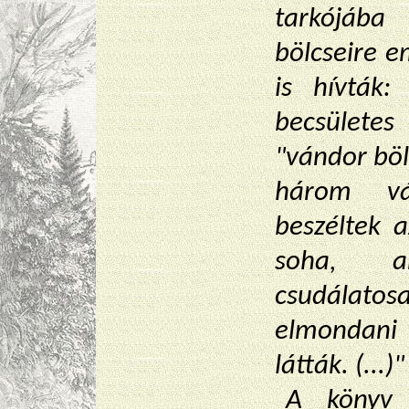
tarkójába
bölcseire e
is hívták
becsülete
"vándor bölc
három vá
beszéltek 
soha, a
csudálato
elmondani
látták. (...)"
A könyv 