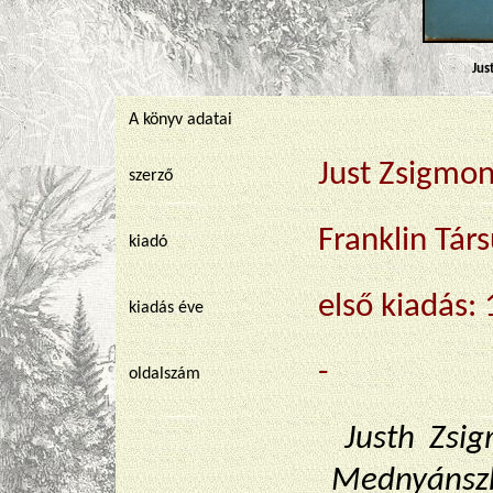
Jus
A könyv adatai
Just Zsigmo
szerző
Franklin Tár
kiadó
első kiadás:
kiadás éve
-
oldalszám
Justh Zsi
Mednyáns