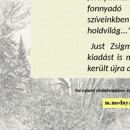
fonnyad
szíveinkb
holdvilág...
Just Zsig
kiadást is
került újra
Ha valami részletesebben ér