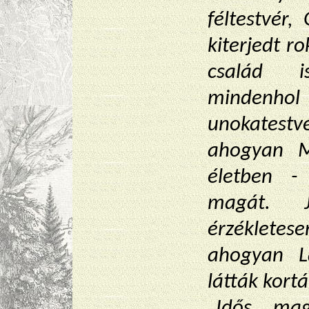
féltestvér,
kiterjedt r
család i
minden
unokatestvé
ahogyan M
életben -
magát. J
érzékletesen
ahogyan Lá
látták kortá
Idős, mag