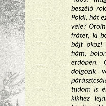
beszélő rok
Poldi, hát e
vele? Örölh
fráter, ki 
bájt okoz!
fiám, bolo
erdőben. O
dolgozik 
párásztcsá
tudom is é
kikhez lej